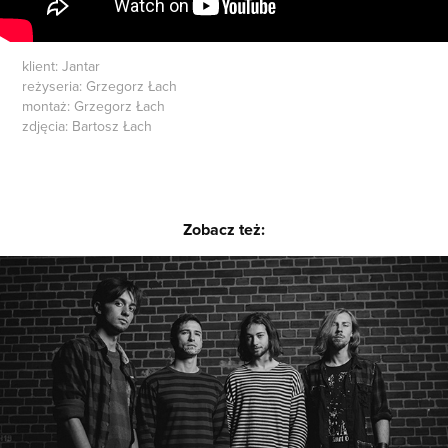
klient: Jantar
reżyseria: Grzegorz Łach
montaż: Grzegorz Łach
zdjęcia: Bartosz Łach
Zobacz też:
Introspekcja